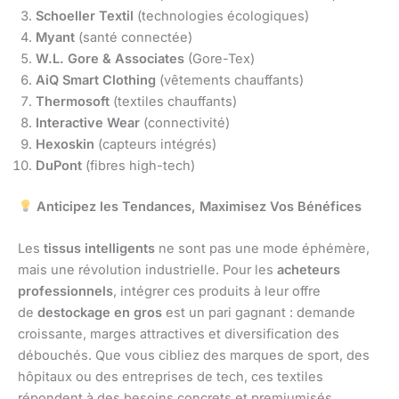
Schoeller Textil
(technologies écologiques)
Myant
(santé connectée)
W.L. Gore & Associates
(Gore-Tex)
AiQ Smart Clothing
(vêtements chauffants)
Thermosoft
(textiles chauffants)
Interactive Wear
(connectivité)
Hexoskin
(capteurs intégrés)
DuPont
(fibres high-tech)
Anticipez les Tendances, Maximisez Vos Bénéfices
Les
tissus intelligents
ne sont pas une mode éphémère,
mais une révolution industrielle. Pour les
acheteurs
professionnels
, intégrer ces produits à leur offre
de
destockage en gros
est un pari gagnant : demande
croissante, marges attractives et diversification des
débouchés. Que vous cibliez des marques de sport, des
hôpitaux ou des entreprises de tech, ces textiles
répondent à des besoins concrets et premiumisés.