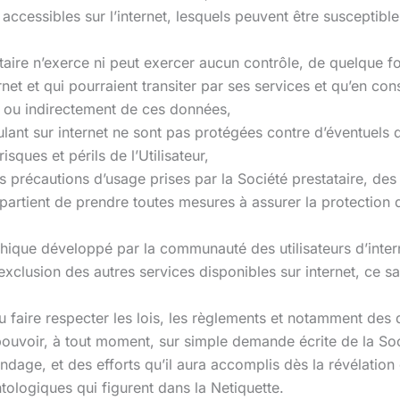
ccessibles sur l’internet, lesquels peuvent être susceptible
taire n’exerce ni peut exercer aucun contrôle, de quelque fo
net et qui pourraient transiter par ses services et qu’en co
t ou indirectement de ces données,
lant sur internet ne sont pas protégées contre d’éventuels d
sques et périls de l’Utilisateur,
 précautions d’usage prises par la Société prestataire, des v
ppartient de prendre toutes mesures à assurer la protection
ique développé par la communauté des utilisateurs d’internet
lusion des autres services disponibles sur internet, ce san
faire respecter les lois, les règlements et notamment des dro
 pouvoir, à tout moment, sur simple demande écrite de la Soci
ndage, et des efforts qu’il aura accomplis dès la révélation 
tologiques qui figurent dans la Netiquette.