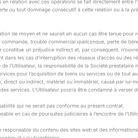
 en relation avec ces opérations se fait directement entre l’U
rte ou tout dommage consécutif à cette relation ou à la pr
gation de moyen et ne saurait en aucun cas être tenue pour r
 de commande, trouble commercial quelconque, perte de bén
eur constitue un préjudice indirect et, par conséquent, n’ouv
 dans les cas d’interruption des réseaux d’accès ou des ré
 de l’Utilisateur, la responsabilité de la Société prestataire
ervices pour l’acquisition de biens ou services ou de tout au
ce, direct ou indirect, matériel ou immatériel, causé par lu
on des services. L’Utilisateur pourra être condamné à verser d
abilité qui ne serait pas conforme au présent contrat.
able en cas de poursuites judiciaires à l’encontre de l’Utili
e responsable du contenu des sites web et des informations c
rogées et / ou transférées.