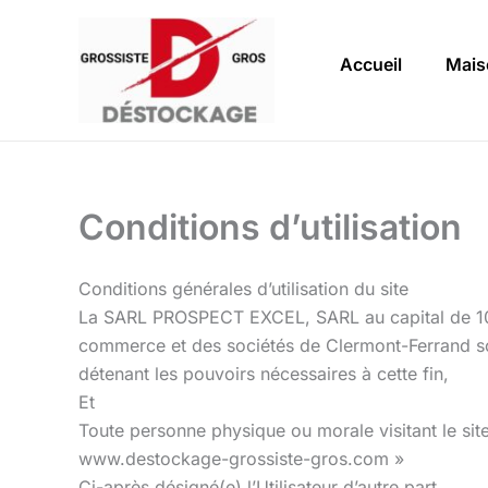
Aller
au
Accueil
Mais
contenu
Conditions d’utilisation
Conditions générales d’utilisation du site
La SARL PROSPECT EXCEL, SARL au capital de 10 0
commerce et des sociétés de Clermont-Ferrand so
détenant les pouvoirs nécessaires à cette fin,
Et
Toute personne physique ou morale visitant le si
www.destockage-grossiste-gros.com »
Ci-après désigné(e) l’Utilisateur d’autre part,