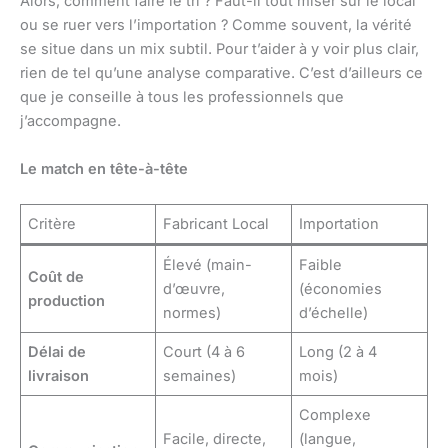
Alors, comment faire le tri ? Faut-il tout miser sur le local
ou se ruer vers l’importation ? Comme souvent, la vérité
se situe dans un mix subtil. Pour t’aider à y voir plus clair,
rien de tel qu’une analyse comparative. C’est d’ailleurs ce
que je conseille à tous les professionnels que
j’accompagne.
Le match en tête-à-tête
Critère
Fabricant Local
Importation
Élevé (main-
Faible
Coût de
d’œuvre,
(économies
production
normes)
d’échelle)
Délai de
Court (4 à 6
Long (2 à 4
livraison
semaines)
mois)
Complexe
Facile, directe,
(langue,