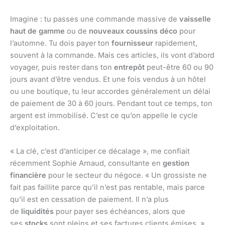
Imagine : tu passes une commande massive de
vaisselle
haut de gamme
ou de
nouveaux coussins déco
pour
l’automne. Tu dois payer ton
fournisseur
rapidement,
souvent à la commande. Mais ces articles, ils vont d’abord
voyager, puis rester dans ton
entrepôt
peut-être 60 ou 90
jours avant d’être vendus. Et une fois vendus à un hôtel
ou une boutique, tu leur accordes généralement un délai
de paiement de 30 à 60 jours. Pendant tout ce temps, ton
argent est immobilisé. C’est ce qu’on appelle le cycle
d’exploitation.
« La clé, c’est d’anticiper ce décalage », me confiait
récemment Sophie Arnaud, consultante en
gestion
financière
pour le secteur du négoce. « Un grossiste ne
fait pas faillite parce qu’il n’est pas rentable, mais parce
qu’il est en cessation de paiement. Il n’a plus
de
liquidités
pour payer ses échéances, alors que
ses
stocks
sont pleins et ses factures clients émises. »