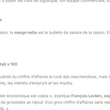
 à payer tes frais de logistique, ton équipe commerciale, to
e
ssion, la
marge nette
est le bulletin de salaire de la raison
tal) x 100
ustrait du chiffre d’affaires le coût des marchandises, mais au
nts, les intérêts d’emprunt et les impôts.
dèle économique est viable », explique
François Leclerc, ex
e grossistes se réjouir d’un gros chiffre d’affaires sans réa
ité. »