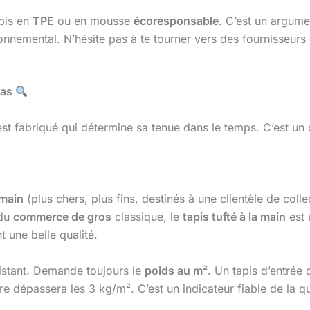
apis en
TPE
ou en mousse
écoresponsable
. C’est un argume
nnemental. N’hésite pas à te tourner vers des fournisseurs
pas
s est fabriqué qui détermine sa tenue dans le temps. C’est u
 main
(plus chers, plus fins, destinés à une clientèle de col
 du
commerce de gros
classique, le
tapis tufté à la main
est 
 une belle qualité.
ésistant. Demande toujours le
poids au m²
. Un tapis d’entrée
e dépassera les 3 kg/m². C’est un indicateur fiable de la qua