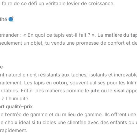
aire de ce défi un véritable levier de croissance.
lité
emander : « En quoi ce tapis est-il fait ? ». La
matière du ta
 seulement un objet, tu vends une promesse de confort et de 
le
ont naturellement résistants aux taches, isolants et increvabl
traitement. Les tapis en
coton
, souvent utilisés pour les kil
bordables. Enfin, des matières comme le
jute
ou le
sisal
appor
 à l’humidité.
rt qualité-prix
de l’entrée de gamme et du milieu de gamme. Ils offrent une
t le choix idéal si tu cibles une clientèle avec des enfants o
 rapidement.