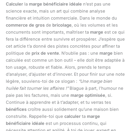
Calculer
la
marge bénéficiaire idéale
n’est pas une
science exacte, mais un art qui combine analyse
financière et intuition commerciale. Dans le monde du
commerce de gros
de
bricolage
, où les volumes et les
concurrents sont importants, maîtriser ta
marge
est ce qui
fera la différence entre survivre et prospérer. J’espère que
cet article t’a donné des pistes concrètes pour affiner ta
politique de
prix de vente
. N’oublie pas : une
marge
bien
calculée est comme un bon outil – elle doit être adaptée à
ton usage, robuste et fiable. Alors, prends le temps
d’analyser, d’ajuster et d’innover. Et pour finir sur une note
légère, souviens-toi de ce slogan :
“Une marge bien
huilée fait tourner les affaires !”
Blague à part, l’humour ne
paie pas les factures, mais une
marge optimisée
, si.
Continue à apprendre et à t’adapter, et tu verras tes
bénéfices
croître aussi solidement qu’une maison bien
construite. Rappelle-toi que
calculer
ta
marge
bénéficiaire idéale
est un processus continu, qui
nécessite attention et agilité. À toi de jouer, expert en