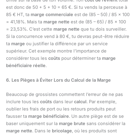
unité sur la base de ton volume. Ton
coût de revient
total
est donc de 50 + 5 + 10 = 65 €. Si tu vends la perceuse à
85 € HT, ta
marge commerciale
est de (85 – 50) / 85 x 100
= 41,18%. Mais ta
marge nette
est de (85 – 65) / 85 x 100
= 23,53%. C’est cette
marge nette
que tu dois surveiller.
Si la concurrence vend à 80 €, tu devras peut-être réduire
ta
marge
ou justifier la différence par un service
supérieur. Cet exemple montre l’importance de
considérer tous les
coûts
pour déterminer ta
marge
bénéficiaire réelle
.
6. Les Pièges à Éviter Lors du Calcul de la Marge
Beaucoup de grossistes commettent l’erreur de ne pas
inclure tous les
coûts
dans leur
calcul
. Par exemple,
oublier les frais de port ou les retours produits peut
fausser ta
marge bénéficiaire
. Un autre piège est de se
baser uniquement sur la
marge brute
sans considérer la
marge nette
. Dans le
bricolage
, où les produits sont