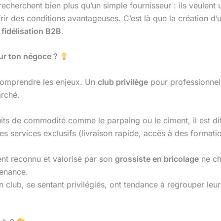
s recherchent bien plus qu’un simple fournisseur : ils veulen
ffrir des conditions avantageuses. C’est là que la création d
a
fidélisation B2B
.
our ton négoce ?
t comprendre les enjeux. Un
club privilège
pour professionnels
arché.
ts de commodité comme le parpaing ou le ciment, il est diffi
es services exclusifs (livraison rapide, accès à des format
ent reconnu et valorisé par son
grossiste en bricolage
ne ch
tenance.
club, se sentant privilégiés, ont tendance à regrouper leu