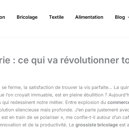
on
Bricolage
Textile
Alimentation
Blog
e : ce qui va révolutionner ton
i se ferme, la satisfaction de trouver la vis parfaite… La qui
e l’on croyait immuable, est en pleine ébullition ? Aujourd’h
 qui redessinent notre métier. Entre explosion du
commerce
évolution silencieuse mais profonde. J’en parle justement av
est en train de se polariser », me confie-t-il autour d’un ca
’innovation et de la productivité. Le
grossiste bricolage
est 