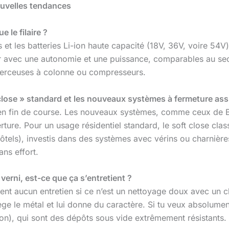
ouvelles tendances
e le filaire ?
et les batteries Li-ion haute capacité (18V, 36V, voire 54V)
 avec une autonomie et une puissance, comparables au secte
erceuses à colonne ou compresseurs.
close » standard et les nouveaux systèmes à fermeture ass
 en fin de course. Les nouveaux systèmes, comme ceux de B
ture. Pour un usage résidentiel standard, le soft close class
 hôtels), investis dans des systèmes avec vérins ou charni
ns effort.
verni, est-ce que ça s’entretient ?
iment aucun entretien si ce n’est un nettoyage doux avec un c
ge le métal et lui donne du caractère. Si tu veux absolument
on), qui sont des dépôts sous vide extrêmement résistants.