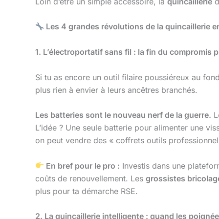
Loin d’être un simple accessoire, la
quincaillerie
d
Les 4 grandes révolutions de la quincaillerie 
1. L’électroportatif sans fil : la fin du compromi
Si tu as encore un outil filaire poussiéreux au fond
plus rien à envier à leurs ancêtres branchés.
Les batteries sont le nouveau nerf de la guerre.
Le
L’idée ? Une seule batterie pour alimenter une vi
on peut vendre des « coffrets outils professionnels
En bref pour le pro :
Investis dans une plateform
coûts de renouvellement. Les
grossistes bricolag
plus pour ta démarche RSE.
2. La quincaillerie intelligente : quand les poign