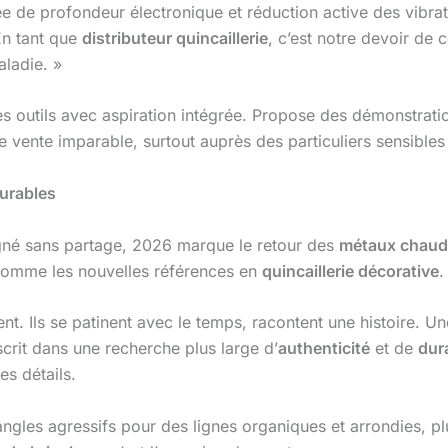
 de profondeur électronique et réduction active des vibrati
En tant que
distributeur quincaillerie
, c’est notre devoir de 
aladie. »
s outils avec aspiration intégrée. Propose des démonstratio
 vente imparable, surtout auprès des particuliers sensibles
durables
régné sans partage, 2026 marque le retour des
métaux chaud
omme les nouvelles références en
quincaillerie décorative
.
t. Ils se patinent avec le temps, racontent une histoire. U
crit dans une recherche plus large d’
authenticité
et de
dura
es détails.
angles agressifs pour des lignes organiques et arrondies, p