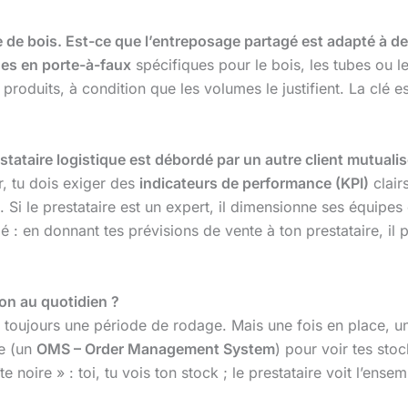
e de bois. Est-ce que l’entreposage partagé est adapté à d
es en porte-à-faux
spécifiques pour le bois, les tubes ou l
oduits, à condition que les volumes le justifient. La clé e
stataire logistique est débordé par un autre client mutualis
er, tu dois exiger des
indicateurs de performance (KPI)
clair
 Si le prestataire est un expert, il dimensionne ses équipes
gé : en donnant tes prévisions de vente à ton prestataire, il 
ion au quotidien ?
y a toujours une période de rodage. Mais une fois en place, 
me (un
OMS – Order Management System
) pour voir tes sto
 noire » : toi, tu vois ton stock ; le prestataire voit l’ensem