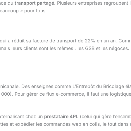
lace du
transport partagé
. Plusieurs entreprises regroupen
beaucoup » pour tous.
age qui a réduit sa facture de transport de 22% en un an. Co
 mais leurs clients sont les mêmes : les GSB et les négoces.
mnicanale. Des enseignes comme L’Entrepôt du Bricolage éla
 000). Pour gérer ce flux e-commerce, il faut une logistique
xternalisant chez un
prestataire 4PL
(celui qui gère l’ensemb
ettes et expédier les commandes web en colis, le tout dans u