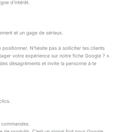
gne d’intérêt.
sement et un gage de sérieux.
sitionner. N’hésite pas à solliciter tes clients
rtager votre expérience sur notre fiche Google ? ».
 des désagréments et invite la personne à te
lics.
de commandes.
e de produits. C’est un signal fort pour Google.