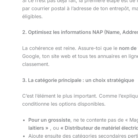
Si ce n’est pas déjà fait, la première étape est de
par courrier postal à l’adresse de ton entrepôt, 
éligibles.
2. Optimisez les informations NAP (Name, Addre
La cohérence est reine. Assure-toi que le
nom de 
Google, ton site web et tous tes annuaires en lig
classement.
3. La catégorie principale : un choix stratégique
C’est l’élément le plus important. Comme l’expli
conditionne les options disponibles.
Pour un grossiste
, ne te contente pas de « Mag
laitiers »
, ou
« Distributeur de matériel électri
Ajoute ensuite des catégories secondaires pert