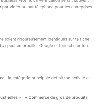
Business Profile. La vérification se fait souvent
n par vidéo ou par téléphone pour les entreprises
e soient rigoureusement identiques sur ta fiche
 ») peut embrouiller Google et faire chuter ton
cal
, la catégorie principale définit ton activité et
ustrielles »
,
« Commerce de gros de produits