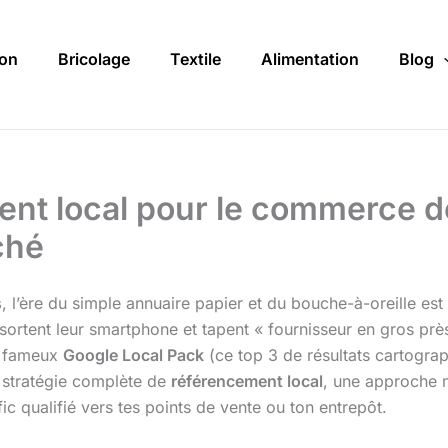
on
Bricolage
Textile
Alimentation
Blog
ent local pour le commerce de
ché
s
, l’ère du simple annuaire papier et du bouche-à-oreille est
s, sortent leur smartphone et tapent « fournisseur en gros pr
ce fameux
Google Local Pack
(ce top 3 de résultats cartograp
e stratégie complète de
référencement local
, une approche m
fic qualifié vers tes points de vente ou ton entrepôt.