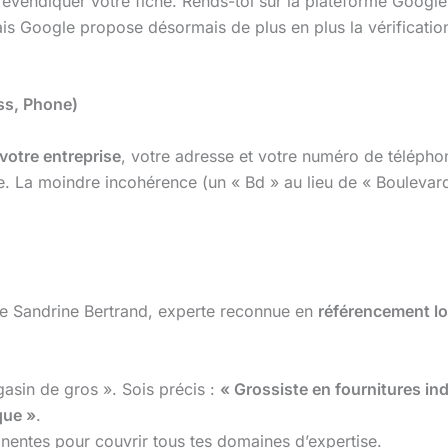
 revendiquer votre fiche. Rends-toi sur la plateforme Google 
mais Google propose désormais de plus en plus la vérificatio
ss, Phone)
votre entreprise
, votre adresse et votre numéro de téléphon
ne. La moindre incohérence (un « Bd » au lieu de « Boulevard
que Sandrine Bertrand, experte reconnue en
référencement lo
asin de gros ». Sois précis :
« Grossiste en fournitures ind
que »
.
inentes pour couvrir tous tes domaines d’expertise.