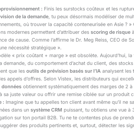
approvisionnement :
Finis les surstocks coûteux et les rupture
évision de la demande
, tu peux désormais modéliser de mult
ments, où trouver la capacité conteneurisée en Asie ? » C’
ions modernes permettent d’attribuer des
scoring de risque
à
nce de cause. Comme l’affirme le Dr. Meg Reiss, CEO de Solid
une nécessité stratégique ».
èle « prix coûtant + marge » est obsolète. Aujourd’hui, la
e la demande, du comportement d’achat du client, des stocks
ent que les
outils de prévision basés sur l’IA
analysent les
les appels d’offres. Selon Vistex, les distributeurs qui exce
s données
obtiennent systématiquement des marges de 2 à 4
à sa juste valeur ou offrir une remise ciblée sur un produi
 :
Imagine que tu appelles ton client avant même qu’il ne sa
onnées dans un
système CRM
puissant, tu obtiens une vue à 3
igation sur ton portail B2B. Tu ne te contentes plus de pre
suggérer des produits pertinents et, surtout, détecter les sig