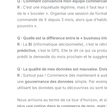
Q : Comment convaincre mon équipe commerciale d
R :
C’est une inquiétude légitime, mais il faut leur
de le « booster ». Organise une session de format
commandé de X depuis 3 mois, alors que d’habitud
pouvoirs ».
Q : Quelle est la différence entre le « business int
R :
La
BI
(informatique décisionnelle), c’est le rétr
prédictive
, c’est le GPS. Elle te dit ce qui va pr
prédit la demande du mois prochain et te suggère
Q : La qualité de mes données est mauvaise. Dois
R :
Surtout pas ! Commence dès maintenant à audit
une
gouvernance des données
simple. Par exempl
utilisant les données que tu découvriras où sont le
Nous arrivons au terme de ce tour d’horizon, et si
plus une option dans le commerce de gros, mais 