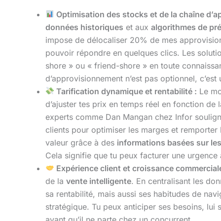
Optimisation des stocks et de la chaîne d’
données historiques
et aux
algorithmes de pr
impose de délocaliser 20% de mes approvisionne
pouvoir répondre en quelques clics. Les solut
shore » ou « friend-shore » en toute connaissa
d’approvisionnement n’est pas optionnel, c’est 
Tarification dynamique et rentabilité :
Le mod
d’ajuster tes prix en temps réel en fonction d
experts comme Dan Mangan chez Infor soulign
clients pour optimiser les marges et remporter 
valeur grâce à des
informations basées sur le
Cela signifie que tu peux facturer une urgence 
Expérience client et croissance commerciale
de la
vente intelligente
. En centralisant les d
sa rentabilité, mais aussi ses habitudes de nav
stratégique. Tu peux anticiper ses besoins, lui 
avant qu’il ne parte chez un concurrent.