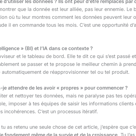
’utiliser les données ? Ils ont peur d’être remplacés par
 montrer que la donnée est leur alliée, pas leur ennemie. Le 
ion où tu leur montres comment les données peuvent leur ouv
e il en commande tous les mois. C’est une opportunité d’app
elligence » (BI) et l’IA dans ce contexte ?
oviseur et le tableau de bord. Elle te dit ce qui s’est passé e
obablement se passer et te propose le meilleur chemin à prend
 automatiquement de réapprovisionner tel ou tel produit.
-je attendre de les avoir « propres » pour commencer ?
er et nettoyer tes données, mais ne paralyse pas tes opéra
e, imposer à tes équipes de saisir les informations client
s incohérences. C’est un processus itératif.
 tu as retenu une seule chose de cet article, j’espère que c’
le fondement même de la survie et de la croissance
. Tu l’a