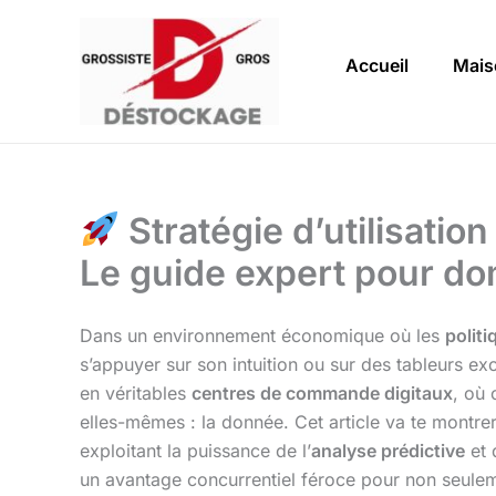
Aller
au
Accueil
Mais
contenu
Stratégie d’utilisatio
Le guide expert pour do
Dans un environnement économique où les
polit
s’appuyer sur son intuition ou sur des tableurs e
en véritables
centres de commande digitaux
, où 
elles-mêmes : la donnée. Cet article va te montr
exploitant la puissance de l’
analyse prédictive
et 
un avantage concurrentiel féroce pour non seulem