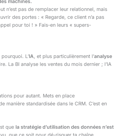
 des machines.
but n’est pas de remplacer leur relationnel, mais
rir des portes : « Regarde, ce client n’a pas
el pour toi ! » Fais-en leurs « supers-
t pourquoi. L’
IA
, et plus particulièrement l’
analyse
re. La BI analyse les ventes du mois dernier ; l’IA
tions pour autant. Mets en place
s de manière standardisée dans le CRM. C’est en
est que
la stratégie d’utilisation des données n’est
s vu, que ce soit pour dé-risquer ta chaîne