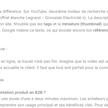
 la différence. Sur YouTube, deuxième moteur de recherche m
ffret étanche Legrand – Grossiste Electricité »). La descript
on site. N’oublie pas les
tags
et la
miniature (thumbnail)
qui
). Google indexe ce texte, ce qui booste encore ton
référen
ue :
n ligne, le travail n’est pas fini. Imagine que ta vidéo est un
ui accueille le client. Il faut que tout soit parfait pour le co
os
entation produit en B2B ?
ise une durée d’une à deux minutes maximum. Les acheteurs 
 comprendre son usage principal et ses bénéfices clés. Pour 