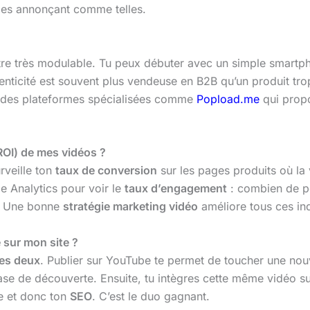
 les annonçant comme telles.
tre très modulable. Tu peux débuter avec un simple smartph
enticité est souvent plus vendeuse en B2B qu’un produit trop
 à des plateformes spécialisées comme
Popload.me
qui propo
ROI) de mes vidéos ?
rveille ton
taux de conversion
sur les pages produits où la
e Analytics pour voir le
taux d’engagement
: combien de pe
l. Une bonne
stratégie marketing vidéo
améliore tous ces ind
e sur mon site ?
 les deux
. Publier sur YouTube te permet de toucher une no
hase de découverte. Ensuite, tu intègres cette même vidéo su
te et donc ton
SEO
. C’est le duo gagnant.