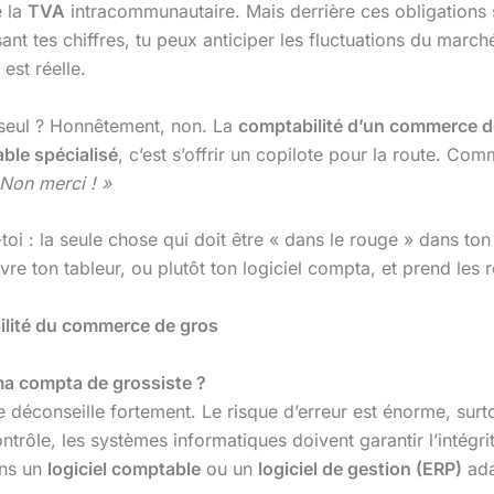
e la
TVA
intracommunautaire. Mais derrière ces obligations s
sant tes chiffres, tu peux anticiper les fluctuations du marc
 est réelle.
ut seul ? Honnêtement, non. La
comptabilité d’un commerce d
ble spécialisé
, c’est s’offrir un copilote pour la route. Com
 Non merci ! »
toi : la seule chose qui doit être « dans le rouge » dans ton 
vre ton tableur, ou plutôt ton logiciel compta, et prend les 
ilité du commerce de gros
 ma compta de grossiste ?
le déconseille fortement. Le risque d’erreur est énorme, su
trôle, les systèmes informatiques doivent garantir l’intégr
ans un
logiciel comptable
ou un
logiciel de gestion (ERP)
ada