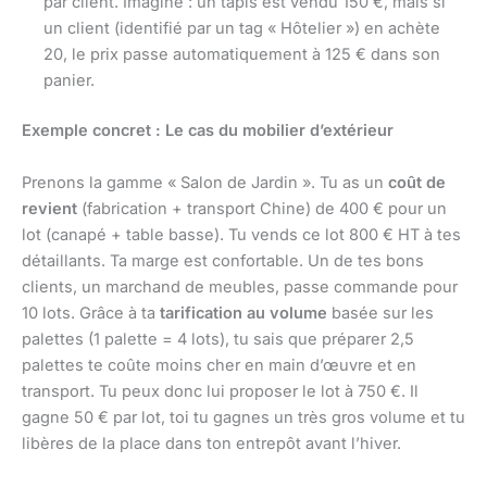
par client. Imagine : un tapis est vendu 150 €, mais si
un client (identifié par un tag « Hôtelier ») en achète
20, le prix passe automatiquement à 125 € dans son
panier.
Exemple concret : Le cas du mobilier d’extérieur
Prenons la gamme « Salon de Jardin ». Tu as un
coût de
revient
(fabrication + transport Chine) de 400 € pour un
lot (canapé + table basse). Tu vends ce lot 800 € HT à tes
détaillants. Ta marge est confortable. Un de tes bons
clients, un marchand de meubles, passe commande pour
10 lots. Grâce à ta
tarification au volume
basée sur les
palettes (1 palette = 4 lots), tu sais que préparer 2,5
palettes te coûte moins cher en main d’œuvre et en
transport. Tu peux donc lui proposer le lot à 750 €. Il
gagne 50 € par lot, toi tu gagnes un très gros volume et tu
libères de la place dans ton entrepôt avant l’hiver.