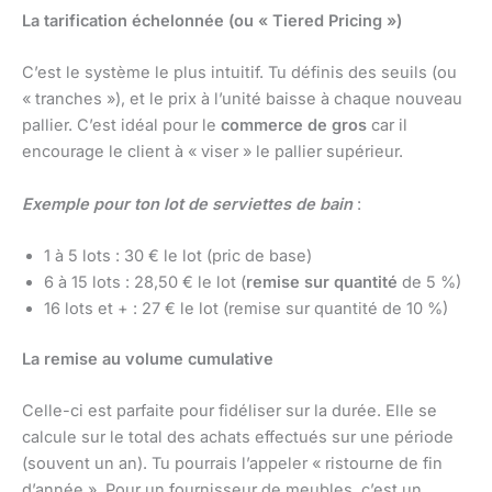
La tarification échelonnée (ou « Tiered Pricing »)
C’est le système le plus intuitif. Tu définis des seuils (ou
« tranches »), et le prix à l’unité baisse à chaque nouveau
pallier. C’est idéal pour le
commerce de gros
car il
encourage le client à « viser » le pallier supérieur.
Exemple pour ton lot de serviettes de bain
:
1 à 5 lots : 30 € le lot (pric de base)
6 à 15 lots : 28,50 € le lot (
remise sur quantité
de 5 %)
16 lots et + : 27 € le lot (remise sur quantité de 10 %)
La remise au volume cumulative
Celle-ci est parfaite pour fidéliser sur la durée. Elle se
calcule sur le total des achats effectués sur une période
(souvent un an). Tu pourrais l’appeler « ristourne de fin
d’année ». Pour un fournisseur de meubles, c’est un