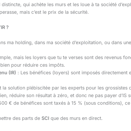
I
distincte, qui achète les murs et les loue à ta société d’exp
erasse, mais c’est le prix de la sécurité.
’IR ?
dans ma holding, dans ma société d’exploitation, ou dans un
imple, mais les loyers que tu te verses sont des revenus fo
e bien pour réduire ces impôts.
enu (IR)
: Les bénéfices (loyers) sont imposés directement en
t la solution plébiscitée par les experts pour les grossiste
ien, réduire son résultat à zéro, et donc ne pas payer d’IS s
500 € de bénéfices sont taxés à 15 % (sous conditions), ce
smettre des parts de
SCI
que des murs en direct.