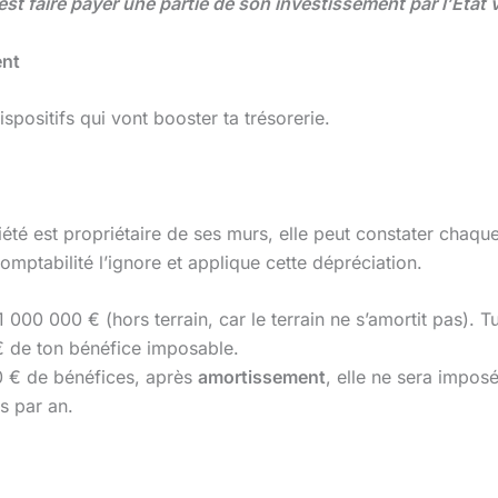
est faire payer une partie de son investissement par l’État 
ent
ispositifs qui vont booster ta trésorerie.
ociété est propriétaire de ses murs, elle peut constater cha
mptabilité l’ignore et applique cette dépréciation.
 000 000 € (hors terrain, car le terrain ne s’amortit pas). T
€ de ton bénéfice imposable.
00 € de bénéfices, après
amortissement
, elle ne sera impos
os par an.