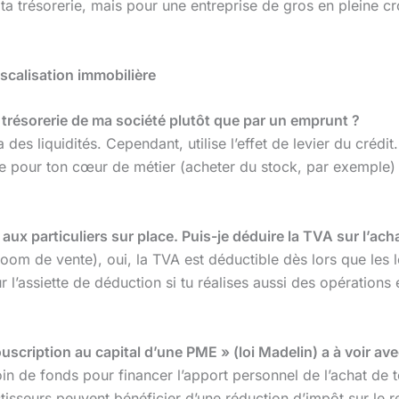
ta trésorerie, mais pour une entreprise de gros en pleine c
iscalisation immobilière
 trésorerie de ma société plutôt que par un emprunt ?
 des liquidités. Cependant, utilise l’effet de levier du créd
e pour ton cœur de métier (acheter du stock, par exemple) et
 aux particuliers sur place. Puis-je déduire la TVA sur l’
room de vente), oui, la TVA est déductible dès lors que les l
sur l’assiette de déduction si tu réalises aussi des opérations
uscription au capital d’une PME » (loi Madelin) a à voir av
in de fonds pour financer l’apport personnel de l’achat de t
stisseurs peuvent bénéficier d’une réduction d’impôt sur le r