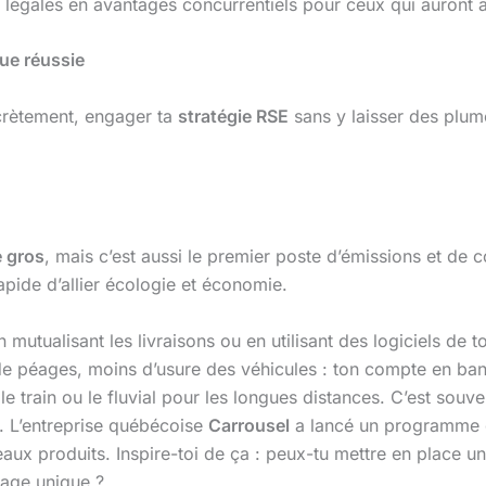
s légales en avantages concurrentiels pour ceux qui auront a
que réussie
crètement, engager ta
stratégie RSE
sans y laisser des plume
 gros
, mais c’est aussi le premier poste d’émissions et de 
pide d’allier écologie et économie.
n mutualisant les livraisons ou en utilisant des logiciels de t
de péages, moins d’usure des véhicules : ton compte en ban
 le train ou le fluvial pour les longues distances. C’est souv
t. L’entreprise québécoise
Carrousel
a lancé un programme 
eaux produits. Inspire-toi de ça : peux-tu mettre en place 
sage unique ?