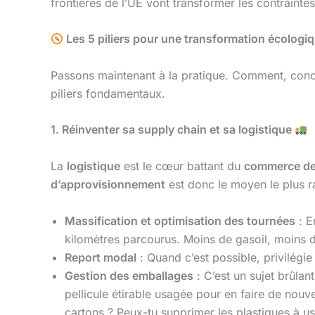
frontières de l’UE vont transformer les contrainte
Les 5 piliers pour une transformation écologi
Passons maintenant à la pratique. Comment, con
piliers fondamentaux.
1. Réinventer sa supply chain et sa logistique
La
logistique
est le cœur battant du
commerce de
d’approvisionnement
est donc le moyen le plus ra
Massification et optimisation des tournées
: E
kilomètres parcourus. Moins de gasoil, moins 
Report modal
: Quand c’est possible, privilégie
Gestion des emballages
: C’est un sujet brûlan
pellicule étirable usagée pour en faire de nouv
cartons ? Peux-tu supprimer les plastiques à u