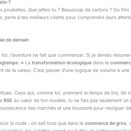
tin ?
es poubelles. Que jettes-tu ? Beaucoup de cartons ? Du film
, parle à tes meilleurs clients pour comprendre leurs atten
omie de demain
 toi, l’aventure ne fait que commencer. Si je devais résume
ongtemps. »
La
transformation écologique
dans le
commerce
nt de la valeur. C’est passer d’une logique de volume à une l
battues. Ceux qui, comme toi, prennent le temps de lire, de s’
la
RSE
au cœur de ton modèle, tu ne fais pas seulement un ge
 l’obsolescence des marchés et une boussole pour naviguer d
our la route : on sait tous que dans le
commerce de gros
, 
e transition, tes palettes seront peut-être en carton recyclé