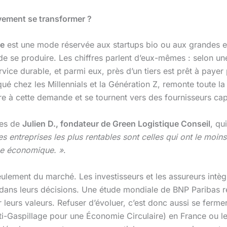
vement se transformer ?
le
est une mode réservée aux startups bio ou aux grandes e
 de se produire. Les chiffres parlent d’eux-mêmes : selon un
vice durable, et parmi eux, près d’un tiers est prêt à paye
é chez les Millennials et la Génération Z, remonte toute la c
ndre à cette demande et se tournent vers des fournisseurs cap
ses de
Julien D., fondateur de Green Logistique Conseil
, qu
 entreprises les plus rentables sont celles qui ont le moins
ce économique. »
.
eulement du marché. Les investisseurs et les assureurs intè
dans leurs décisions. Une étude mondiale de BNP Paribas 
ur leurs valeurs. Refuser d’évoluer, c’est donc aussi se ferm
Anti-Gaspillage pour une Économie Circulaire) en France ou 