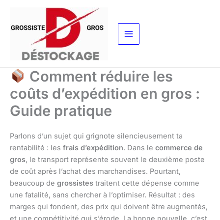
Aller
au
contenu
Comment réduire les
coûts d’expédition en gros :
Guide pratique
Parlons d’un sujet qui grignote silencieusement ta
rentabilité : les
frais d’expédition
. Dans le
commerce de
gros
, le transport représente souvent le deuxième poste
de coût après l’achat des marchandises. Pourtant,
beaucoup de
grossistes
traitent cette dépense comme
une fatalité, sans chercher à l’optimiser. Résultat : des
marges qui fondent, des prix qui doivent être augmentés,
et une compétitivité qui s’érode. La bonne nouvelle, c’est