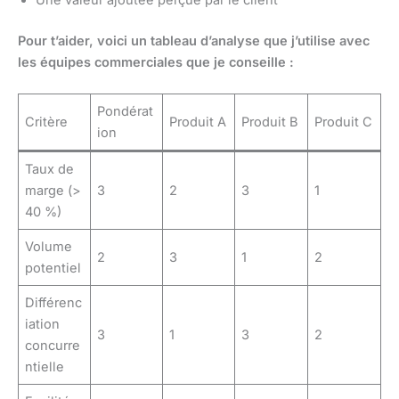
Une valeur ajoutée perçue par le client
Pour t’aider, voici un tableau d’analyse que j’utilise avec
les équipes commerciales que je conseille :
Pondérat
Critère
Produit A
Produit B
Produit C
ion
Taux de
marge (>
3
2
3
1
40 %)
Volume
2
3
1
2
potentiel
Différenc
iation
3
1
3
2
concurre
ntielle