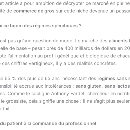
t article a pour ambition de décrypter ce marché en pleine 
vité de
commerce de gros
sur cette niche devenue un passa
oi ce boom des régimes spécifiques ?
n’est pas qu’une question de mode. Le marché des
aliments 
elle de base – pesait près de 400 milliards de dollars en 202
pte l’alimentation au profil génétique et biologique de chac
ces chiffres vertigineux, il y a des réalités concrètes.
uche 65 % des plus de 65 ans, nécessitant des
régimes sans s
ensibilité accrue aux intolérances :
sans gluten
,
sans lacto
ns. Comme le souligne Anthony Fardet, chercheur en nutriti
r le grossiste, cela signifie une chose : il ne s’agit plus se
duit.
e du patient à la commande du professionnel