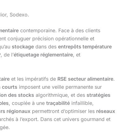
lior, Sodexo.
imentaire
contemporaine. Face à des clients
nt conjuguer précision opérationnelle et
qu’au
stockage
dans des
entrepôts température
P
, de l’
étiquetage réglementaire
, et
taire
et les impératifs de
RSE secteur alimentaire
.
s courts
imposent une veille permanente sur
ion des stocks
algorithmique, et des
stratégies
bles
, couplée à une
traçabilité
infaillible,
urs régionaux
permettront d’optimiser les
réseaux
chés à l’export. Dans cet univers gourmand et
agée.