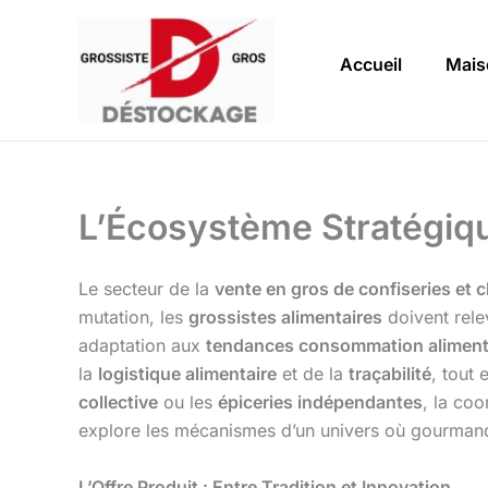
Aller
au
Accueil
Mais
contenu
L’Écosystème Stratégiqu
Le secteur de la
vente en gros de confiseries et 
mutation, les
grossistes alimentaires
doivent rele
adaptation aux
tendances consommation aliment
la
logistique alimentaire
et de la
traçabilité
, tout 
collective
ou les
épiceries indépendantes
, la coo
explore les mécanismes d’un univers où gourmandi
L’Offre Produit : Entre Tradition et Innovation