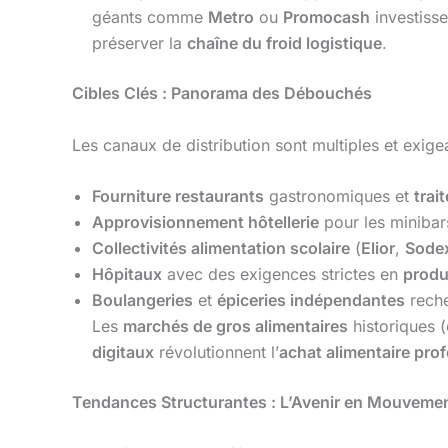
géants comme
Metro
ou
Promocash
investisse
préserver la
chaîne du froid logistique
.
Cibles Clés : Panorama des Débouchés
Les canaux de distribution sont multiples et exige
Fourniture restaurants
gastronomiques et
trai
Approvisionnement hôtellerie
pour les minibar
Collectivités alimentation scolaire
(
Elior
,
Sode
Hôpitaux
avec des exigences strictes en
produ
Boulangeries
et
épiceries indépendantes
rech
Les
marchés de gros alimentaires
historiques 
digitaux
révolutionnent l’
achat alimentaire pro
Tendances Structurantes : L’Avenir en Mouveme