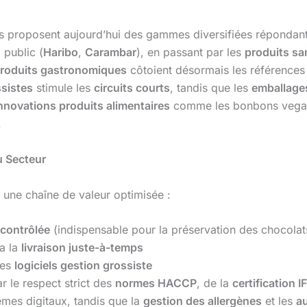
s proposent aujourd’hui des gammes diversifiées répondant
 public (
Haribo
,
Carambar
), en passant par les
produits sa
roduits gastronomiques
côtoient désormais les références
ssistes
stimule les
circuits courts
, tandis que les
emballages
nnovations produits alimentaires
comme les bonbons vega
.
u Secteur
 une chaîne de valeur optimisée :
 contrôlée
(indispensable pour la préservation des chocolat
a la
livraison juste-à-temps
des
logiciels gestion grossiste
r le respect strict des
normes HACCP
, de la
certification I
èmes digitaux, tandis que la
gestion des allergènes
et les
au