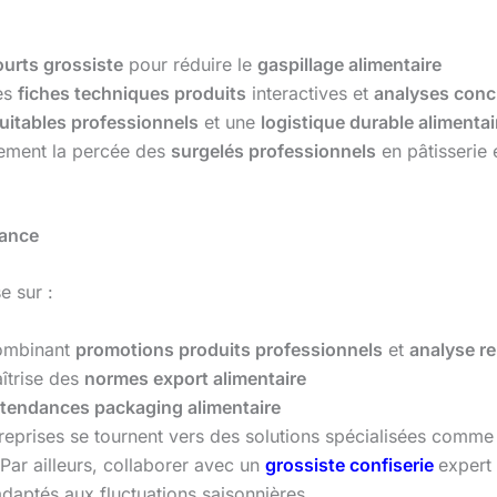
ourts grossiste
pour réduire le
gaspillage alimentaire
es
fiches techniques produits
interactives et
analyses concu
uitables professionnels
et une
logistique durable alimentai
ement la percée des
surgelés professionnels
en pâtisserie 
mance
e sur :
ombinant
promotions produits professionnels
et
analyse r
aîtrise des
normes export alimentaire
tendances packaging alimentaire
eprises se tournent vers des solutions spécialisées comme
 Par ailleurs, collaborer avec un
grossiste confiserie
expert
daptés aux fluctuations saisonnières.