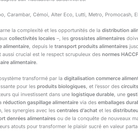
bo, Carambar, Cémoi, Alter Eco, Lutti, Metro, Promocash, E
arne la complexité et les opportunités de la
distribution al
aux
collectivités locales
–, les
grossistes alimentaires
doive
e alimentaire
, depuis le
transport produits alimentaires
jus
t aussi crucial est le respect scrupuleux des
normes HACC
aire alimentaire
.
cosystème transformé par la
digitalisation commerce alimen
issante pour les
produits biologiques
, et l’essor des
circuit
teurs qui investissent dans une
logistique durable
, une
gest
La
réduction gaspillage alimentaire
via des
emballages dura
n, les synergies avec les
centrales d’achat
et les
distribute
rt denrées alimentaires
ou de la conquête de nouveaux mar
illeurs atouts pour transformer le plaisir sucré en valeur part