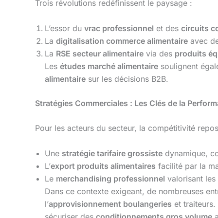
Trois révolutions redéfinissent le paysage :
L’essor du
vrac professionnel
et des
circuits c
La
digitalisation commerce alimentaire
avec d
La
RSE secteur alimentaire
via des
produits éq
Les
études marché alimentaire
soulignent égal
alimentaire
sur les décisions B2B.
Stratégies Commerciales : Les Clés de la Perfor
Pour les acteurs du secteur, la compétitivité repos
Une
stratégie tarifaire grossiste
dynamique, c
L’
export produits alimentaires
facilité par la m
Le
merchandising professionnel
valorisant les
Dans ce contexte exigeant, de nombreuses entr
l’
approvisionnement boulangeries
et traiteurs.
sécuriser des
conditionnements gros volume
a