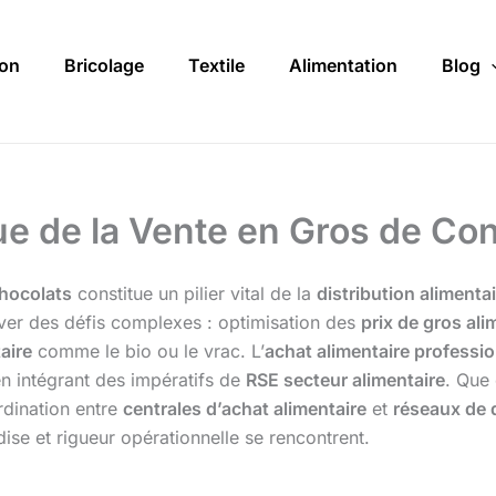
on
Bricolage
Textile
Alimentation
Blog
e de la Vente en Gros de Con
chocolats
constitue un pilier vital de la
distribution alimenta
ver des défis complexes : optimisation des
prix de gros ali
aire
comme le bio ou le vrac. L’
achat alimentaire professi
en intégrant des impératifs de
RSE secteur alimentaire
. Que 
rdination entre
centrales d’achat alimentaire
et
réseaux de d
se et rigueur opérationnelle se rencontrent.