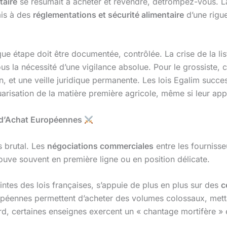
taire
se résumait à acheter et revendre, détrompez-vous. La
mis à des
réglementations et sécurité alimentaire
d’une rigue
e étape doit être documentée, contrôlée. La crise de la lis
 la nécessité d’une vigilance absolue. Pour le grossiste, 
, et une veille juridique permanente. Les lois Egalim succ
risation de la matière première agricole, même si leur appl
s d’Achat Européennes
s brutal. Les
négociations commerciales
entre les fournisse
trouve souvent en première ligne ou en position délicate.
intes des lois françaises, s’appuie de plus en plus sur des
c
opéennes permettent d’acheter des volumes colossaux, mett
ard, certaines enseignes exercent un « chantage mortifère 