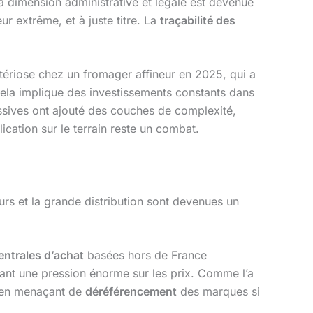
 dimension administrative et légale est devenue
ur extrême, et à juste titre. La
traçabilité des
tériose chez un fromager affineur en 2025, qui a
cela implique des investissements constants dans
essives ont ajouté des couches de complexité,
ication sur le terrain reste un combat.
urs et la grande distribution sont devenues un
entrales d’achat
basées hors de France
ant une pression énorme sur les prix. Comme l’a
» en menaçant de
déréférencement
des marques si