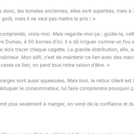
s donc, tes tomates anciennes, elles sont superbes, mais à
 goût, mais il ne veut pas mettre le prix ! »
comprends, crois-moi. Mais regarde-moi ça : goûte-la, cett
re Dumas, à 50 bornes d’ici. Il a dû irriguer comme un fou a
je dois tracer chaque cagette. La grande distribution, elle,
la fraîcheur. Mon défi, c’est de maintenir ce lien avec des 
casse ce lien, on perd tous notre raison d’être. »
marges sont aussi squeezées. Mais bon, le retour client est 
t éduquer le consommateur, lui faire comprendre pourquoi ça
end plus seulement à manger, on vend de la confiance et du 