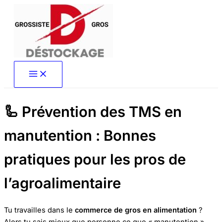
Aller
au
contenu
🦾 Prévention des TMS en
manutention : Bonnes
pratiques pour les pros de
l’agroalimentaire
Tu travailles dans le
commerce de gros en alimentation
?
Alors tu sais mieux que personne ce que « manutention »