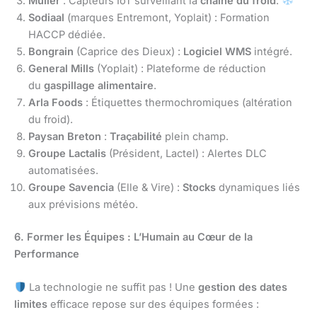
Müller
: Capteurs IoT surveillant la
chaîne du froid
.
Sodiaal
(marques Entremont, Yoplait) : Formation
HACCP dédiée.
Bongrain
(Caprice des Dieux) :
Logiciel WMS
intégré.
General Mills
(Yoplait) : Plateforme de réduction
du
gaspillage alimentaire
.
Arla Foods
: Étiquettes thermochromiques (altération
du froid).
Paysan Breton
:
Traçabilité
plein champ.
Groupe Lactalis
(Président, Lactel) : Alertes DLC
automatisées.
Groupe Savencia
(Elle & Vire) :
Stocks
dynamiques liés
aux prévisions météo.
6. Former les Équipes : L’Humain au Cœur de la
Performance
La technologie ne suffit pas ! Une
gestion des dates
limites
efficace repose sur des équipes formées :