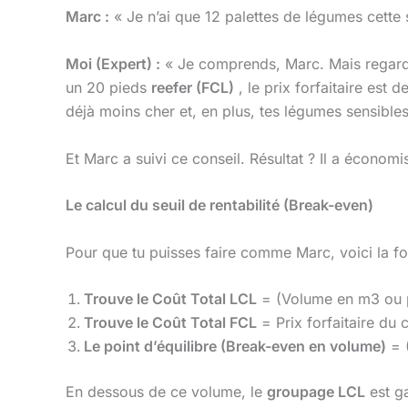
Marc :
« Je n’ai que 12 palettes de légumes cette
Moi (Expert) :
« Je comprends, Marc. Mais regarde 
un 20 pieds
reefer (FCL)
, le prix forfaitaire est 
déjà moins cher et, en plus, tes légumes sensible
Et Marc a suivi ce conseil. Résultat ? Il a économ
Le calcul du seuil de rentabilité (Break-even)
Pour que tu puisses faire comme Marc, voici la for
Trouve le Coût Total LCL
= (Volume en m3 ou po
Trouve le Coût Total FCL
= Prix forfaitaire du 
Le point d’équilibre (Break-even en volume)
= (
En dessous de ce volume, le
groupage LCL
est g