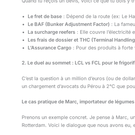
Quand tu reçois un devis, voici ce que tu dois y t
Le fret de base
: Dépend de la route (ex: Le Ha
Le BAF (Bunker Adjustment Factor)
: La fameus
La surcharge reefers
: Elle couvre l’électricité
Les frais de dossier et THC (Terminal Handlin
L’Assurance Cargo
: Pour des produits à forte 
2. Le duel au sommet : LCL vs FCL pour le frigori
C’est la question à un million d’euros (ou de dolla
un chargement d’avocats du Pérou à 2°C que pour 
Le cas pratique de Marc, importateur de légumes
Prenons un exemple concret. Je pense à Marc, un c
Rotterdam. Voici le dialogue que nous avons eu, et