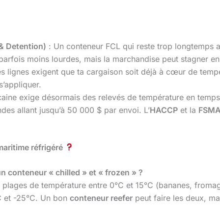
& Detention)
: Un conteneur FCL qui reste trop longtemps a
 parfois moins lourdes, mais la marchandise peut stagner en
s lignes exigent que ta cargaison soit déjà à cœur de tempé
s’appliquer.
aine exige désormais des relevés de température en temps r
ndes allant jusqu’à 50 000 $ par envoi. L’
HACCP
et la
FSM
maritime réfrigéré
un conteneur « chilled » et « frozen » ?
es plages de température entre 0°C et 15°C (bananes, froma
C et -25°C. Un bon
conteneur reefer
peut faire les deux, mai