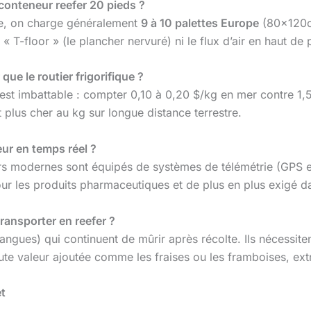
conteneur reefer 20 pieds ?
iale, on charge généralement
9 à 10 palettes Europe
(80x120c
 « T-floor » (le plancher nervuré) ni le flux d’air en haut de 
 que le routier frigorifique ?
me est imbattable : compter 0,10 à 0,20 $/kg en mer contre 1
t plus cher au kg sur longue distance terrestre.
eur en temps réel ?
s modernes sont équipés de systèmes de télémétrie (GPS et
ur les produits pharmaceutiques et de plus en plus exigé d
transporter en reefer ?
ngues) qui continuent de mûrir après récolte. Ils nécessitent
haute valeur ajoutée comme les fraises ou les framboises, ex
et