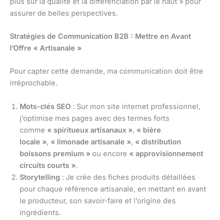
plus sur la qualité et la différenciation par le haut » pour
assurer de belles perspectives.
Stratégies de Communication B2B : Mettre en Avant
l’Offre « Artisanale »
Pour capter cette demande, ma communication doit être
irréprochable.
Mots-clés SEO
: Sur mon site internet professionnel,
j’optimise mes pages avec des termes forts
comme
« spiritueux artisanaux »
,
« bière
locale »
,
« limonade artisanale »
,
« distribution
boissons premium »
ou encore
« approvisionnement
circuits courts »
.
Storytelling
: Je crée des fiches produits détaillées
pour chaque référence artisanale, en mettant en avant
le producteur, son savoir-faire et l’origine des
ingrédients.