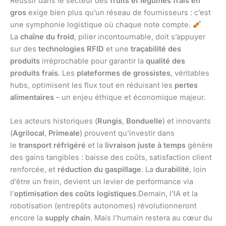
Réussir dans le secteur des
fruits et légumes frais en
gros
exige bien plus qu’un réseau de fournisseurs : c’est
une symphonie logistique où chaque note compte.
La
chaîne du froid
, pilier incontournable, doit s’appuyer
sur des
technologies RFID
et une
traçabilité des
produits
irréprochable pour garantir la
qualité des
produits frais
. Les
plateformes de grossistes
, véritables
hubs, optimisent les flux tout en réduisant les
pertes
alimentaires
– un enjeu éthique et économique majeur.
Les acteurs historiques (
Rungis
,
Bonduelle
) et innovants
(
Agrilocal
,
Primeale
) prouvent qu’investir dans
le
transport réfrigéré
et la
livraison juste à temps
génère
des gains tangibles : baisse des coûts, satisfaction client
renforcée, et
réduction du gaspillage
. La
durabilité
, loin
d’être un frein, devient un levier de performance via
l’
optimisation des coûts logistiques
.Demain, l’IA et la
robotisation (entrepôts autonomes) révolutionneront
encore la
supply chain
. Mais l’humain restera au cœur du