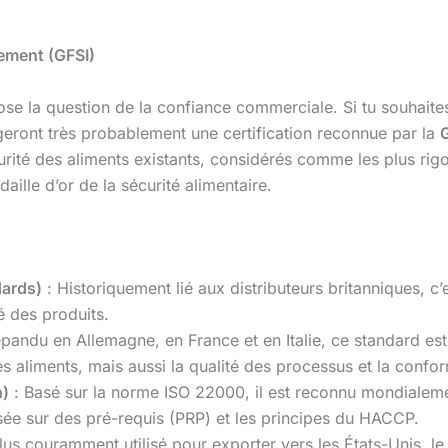
ement (GFSI)
pose la question de la confiance commerciale. Si tu souhait
xigeront très probablement une certification reconnue par la
G
urité des aliments existants, considérés comme les plus ri
ille d’or de la sécurité alimentaire.
dards)
: Historiquement lié aux distributeurs britanniques, c’
té des produits.
épandu en Allemagne, en France et en Italie, ce standard es
es aliments, mais aussi la qualité des processus et la confo
n)
: Basé sur la norme ISO 22000, il est reconnu mondialement
sée sur des pré-requis (PRP) et les principes du HACCP.
lus couramment utilisé pour exporter vers les États-Unis, le 